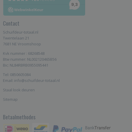
Contact
Schuifdeur-totaal.nl
Twentelaan 21
7681 NE Vroomshoop
Kvk nummer : 68268548
Btw nummer: NL002120465B56
Bic: NL84RBRB0955095441
Tel: 0850605084
Email: info@schuifdeur-totaal.nl
Staal look deuren
Sitemap
Betaalmethodes