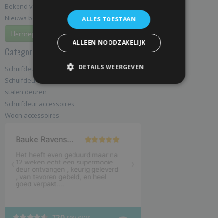
Bekend van TV!
Nieuws berichten en blog artikelen
ALLES TOESTAAN
Herroeping
ALLEEN NOODZAKELIJK
Categorieën
DETAILS WEERGEVEN
Schuifdeursystemen
Schuifdeuren
stalen deuren
Schuifdeur accessoires
Woon accessoires