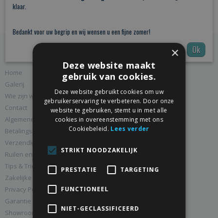
klaar.
Bedankt voor uw begrip en wij wensen u een fijne zomer!
Ok
×
Informatie
Deze website maakt
Home
gebruik van cookies.
Galerij
Deze website gebruikt cookies om uw
Wie zijn wij
gebruikerservaring te verbeteren. Door onze
Contact
website te gebruiken, stemt u in met alle
Algemene voorwaarden
cookies in overeenstemming met ons
Cookiebeleid.
Lees verder
Betalingsmogelijkheden
Verzendkosten
STRIKT NOODZAKELIJK
Ruilen en Retourneren
Tips & Tricks
PRESTATIE
TARGETING
Zakelijke klanten
FUNCTIONEEL
Privacy Policy
Garantie en Klachten
NIET-GECLASSIFICEERD
Showroom