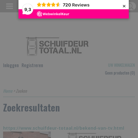
×
720
Reviews
9,3
Inloggen
Registreren
UW WINKELWAGEN
Geen producten
(0)
Home
> Zoeken
Zoekresultaten
https://www.schuifdeur-totaal.nl/bekend-van-tv.html