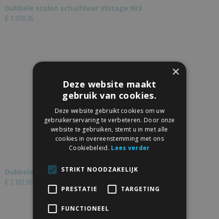
Dubbele stalen schuifdeur Vintage Nr3
€ 2.039,35
×
Deze website maakt
gebruik van cookies.
Deze website gebruikt cookies om uw
gebruikerservaring te verbeteren. Door onze
website te gebruiken, stemt u in met alle
cookies in overeenstemming met ons
Cookiebeleid.
Lees verder
STRIKT NOODZAKELIJK
Dubbele stalen schuifdeur Vintage Nr1
€ 2.162,95
PRESTATIE
TARGETING
FUNCTIONEEL