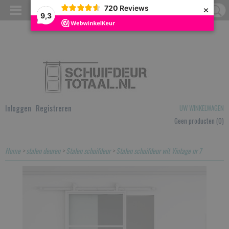
×
720
Reviews
9,3
Inloggen
Registreren
UW WINKELWAGEN
Geen producten
(0)
Home
>
stalen deuren
>
Stalen schuifdeur
>
Stalen schuifdeur wit Vintage nr 7