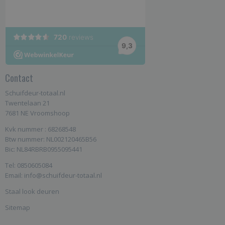
Contact
Schuifdeur-totaal.nl
Twentelaan 21
7681 NE Vroomshoop
Kvk nummer : 68268548
Btw nummer: NL002120465B56
Bic: NL84RBRB0955095441
Tel: 0850605084
Email: info@schuifdeur-totaal.nl
Staal look deuren
Sitemap