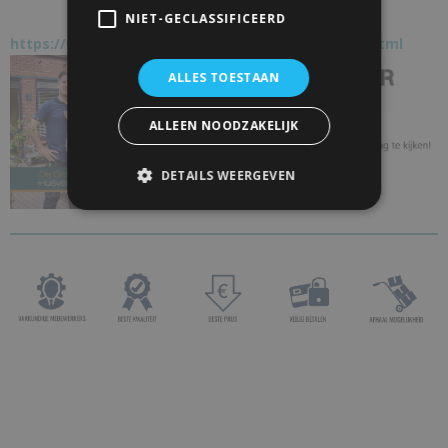
NIET-GECLASSIFICEERD
https://www.schuifdeur-totaal.nl/bekend-van-tv.html
ALLES TOESTAAN
ALLEEN NOODZAKELIJK
DETAILS WEERGEVEN