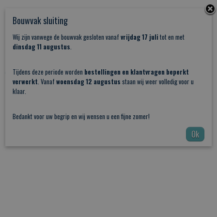
Bouwvak sluiting
Wij zijn vanwege de bouwvak gesloten vanaf
vrijdag 17 juli
tot en met
dinsdag 11 augustus
.
Stalen Schuifdeur Vintage Nr10
Tijdens deze periode worden
bestellingen en klantvragen beperkt
€ 1.272,05
verwerkt
. Vanaf
woensdag 12 augustus
staan wij weer volledig voor u
klaar.
Bedankt voor uw begrip en wij wensen u een fijne zomer!
Ok