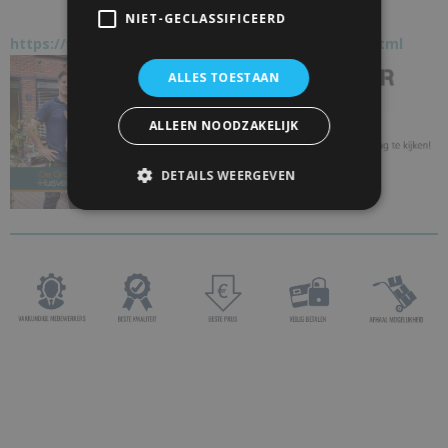
NIET-GECLASSIFICEERD
https://www.schuifdeur-totaal.nl/bekend-van-tv.html
ALLES TOESTAAN
ALLEEN NOODZAKELIJK
DETAILS WEERGEVEN