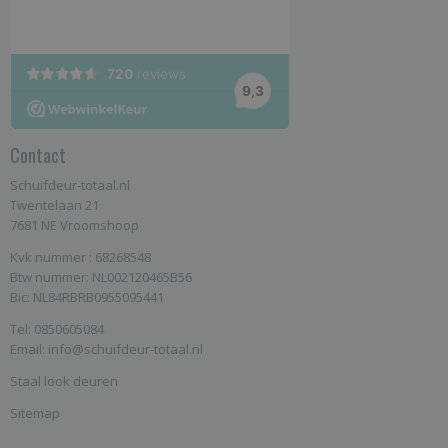
Contact
Schuifdeur-totaal.nl
Twentelaan 21
7681 NE Vroomshoop
Kvk nummer : 68268548
Btw nummer: NL002120465B56
Bic: NL84RBRB0955095441
Tel: 0850605084
Email: info@schuifdeur-totaal.nl
Staal look deuren
Sitemap