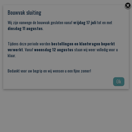
Bouwvak sluiting
Wij zijn vanwege de bouwvak gesloten vanaf
vrijdag 17 juli
tot en met
dinsdag 11 augustus
.
Stalen Schuifdeur Vintage Nr10
Tijdens deze periode worden
bestellingen en klantvragen beperkt
€ 1.272,05
verwerkt
. Vanaf
woensdag 12 augustus
staan wij weer volledig voor u
klaar.
Bedankt voor uw begrip en wij wensen u een fijne zomer!
Ok