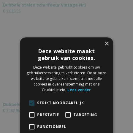
Dubbele stalen schuifdeur Vintage Nr3
€ 2.039,35
×
Deze website maakt
gebruik van cookies.
Deze website gebruikt cookies om uw
gebruikerservaring te verbeteren. Door onze
website te gebruiken, stemt u in met alle
cookies in overeenstemming met ons
Cookiebeleid.
Lees verder
STRIKT NOODZAKELIJK
Dubbele stalen schuifdeur Vintage Nr1
€ 2.162,95
PRESTATIE
TARGETING
FUNCTIONEEL