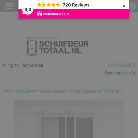
×
720
Reviews
9,3
Inloggen
Registreren
UW WINKELWAGEN
Geen producten
(0)
Home
>
stalen deuren
>
Stalen schuifdeur
>
Stalen schuifdeur wit Vintage nr 1