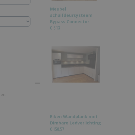
Meubel
schuifdeursysteem
Bypass Connector
€ 6,13
len:
Eiken Wandplank met
Dimbare Ledverlichting
€ 158,57