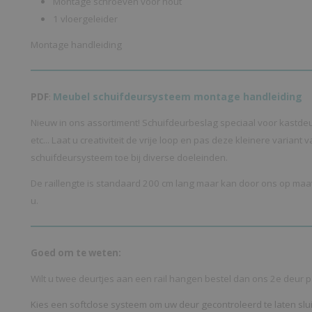
Montage schroeven voor hout
1 vloergeleider
Montage handleiding
Meubel schuifdeursysteem montage handleiding
PDF
:
Nieuw in ons assortiment! Schuifdeurbeslag speciaal voor kastdeu
etc... Laat u creativiteit de vrije loop en pas deze kleinere variant
schuifdeursysteem toe bij diverse doeleinden.
De raillengte is standaard 200 cm lang maar kan door ons op ma
u.
Goed om te weten:
Wilt u twee deurtjes aan een rail hangen bestel dan ons 2e deur p
Kies een softclose systeem om uw deur gecontroleerd te laten slui