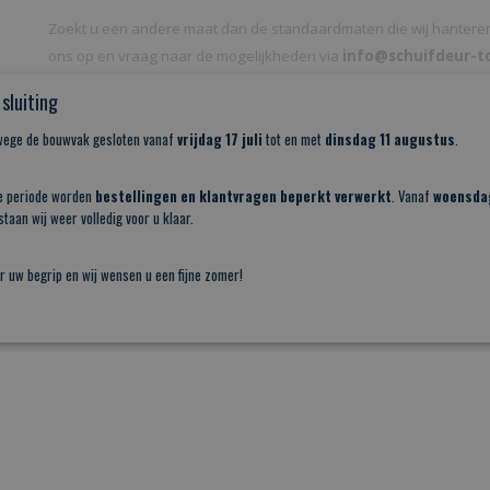
Zoekt u een andere maat dan de standaardmaten die wij hantere
ons op en vraag naar de mogelijkheden via
info@schuifdeur-to
sluiting
Reacties
nwege de bouwvak gesloten vanaf
vrijdag 17 juli
tot en met
dinsdag 11 augustus
.
Save
e periode worden
bestellingen en klantvragen beperkt verwerkt
. Vanaf
woensda
taan wij weer volledig voor u klaar.
r uw begrip en wij wensen u een fijne zomer!