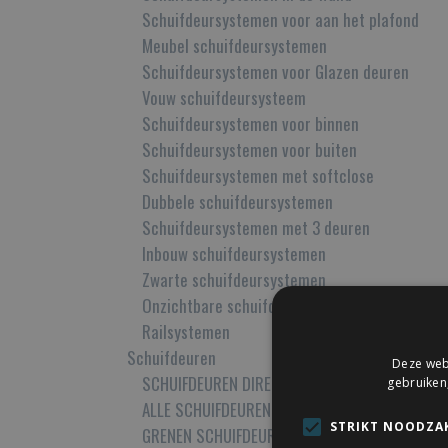
Schuifdeursystemen voor aan het plafond
Meubel schuifdeursystemen
Schuifdeursystemen voor Glazen deuren
Vouw schuifdeursysteem
Schuifdeursystemen voor binnen
Schuifdeursystemen voor buiten
Schuifdeursystemen met softclose
Dubbele schuifdeursystemen
Schuifdeursystemen met 3 deuren
Inbouw schuifdeursystemen
Zwarte schuifdeursystemen
Onzichtbare schuifdeursystemen
Railsystemen
Schuifdeuren
Deze webs
SCHUIFDEUREN DIRECT LEVERBAAR
gebruiken
ALLE SCHUIFDEUREN
STRIKT NOODZAK
GRENEN SCHUIFDEUREN OP MAAT