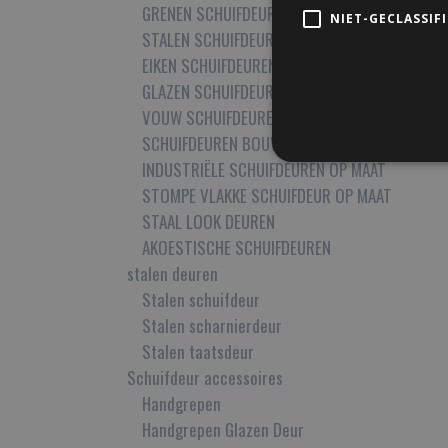
GRENEN SCHUIFDEUREN MET GLAS OP MAAT
NIET-GECLASSIF
STALEN SCHUIFDEUREN MET GLAS OP MAAT
EIKEN SCHUIFDEUREN OP MAAT
GLAZEN SCHUIFDEUREN OP MAAT
VOUW SCHUIFDEUREN
SCHUIFDEUREN BOUWPAKKET
INDUSTRIËLE SCHUIFDEUREN OP MAAT
STOMPE VLAKKE SCHUIFDEUR OP MAAT
STAAL LOOK DEUREN
AKOESTISCHE SCHUIFDEUREN
stalen deuren
Stalen schuifdeur
Stalen scharnierdeur
Stalen taatsdeur
Schuifdeur accessoires
Handgrepen
Handgrepen Glazen Deur