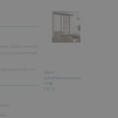
rtjes, shutters, meubels
 van ons 'standaard recht'
at gemaakt worden voor
Zwart
schuifdeursysteem
ST80
€ 83,39
akket !
ten.