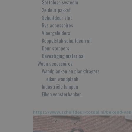
Softclose systeem
2e deur pakket
Schuifdeur slot
Rvs accessoires
Vloergeleiders
Koppelstuk schuifdeurrail
Deur stoppers
Bevestiging materiaal
Woon accessoires
Wandplanken en plankdragers
eiken wandplank
Industriële lampen
Eiken vensterbanken
https://www.schuifdeur-totaal.nl/bekend-van