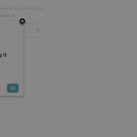
n neem dan contact met
taal.nl
g 12
Ok