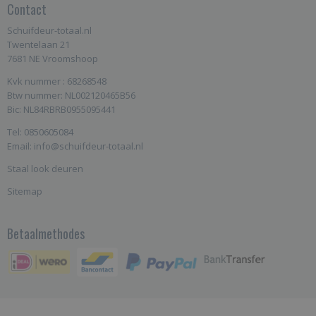
Contact
Schuifdeur-totaal.nl
Twentelaan 21
7681 NE Vroomshoop
Kvk nummer : 68268548
Btw nummer: NL002120465B56
Bic: NL84RBRB0955095441
Tel: 0850605084
Email: info@schuifdeur-totaal.nl
Staal look deuren
Sitemap
Betaalmethodes