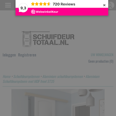
×
720
Reviews
9,3
Inloggen
Registreren
UW WINKELWAGEN
Geen producten
(0)
Home
>
Schuifdeursystemen
>
Aluminium schuifdeursystemen
>
Aluminium
Schuifdeursysteem met MDF front ST35