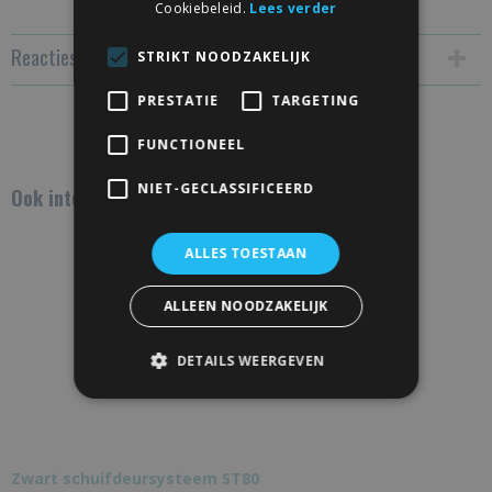
Cookiebeleid.
Lees verder
Reacties
STRIKT NOODZAKELIJK
PRESTATIE
TARGETING
Save
FUNCTIONEEL
NIET-GECLASSIFICEERD
Ook interessant
ALLES TOESTAAN
ALLEEN NOODZAKELIJK
DETAILS WEERGEVEN
Zwart schuifdeursysteem ST80