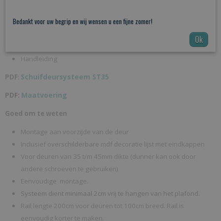
Deurstoppen
Bedankt voor uw begrip en wij wensen u een fijne zomer!
Montage materiaal
Vloergeleider
Ok
MDF Front Cover met MDF eindkappen
Handleiding
Schuifdeursysteem ST35
PDF
:
Maatvoering
PDF:
Goed om te weten
Montage aan voorzijde van de deur
Inclusief overschilderbare mdf decoratie lijst met eindkappen
Voor deuren van 35 t/m 45mm dikte (dunner kan ook door
andere schroeven te gebruiken)
Eenvoudige montage.
Systeem dient minimaal 2cm vrij te hangen van het plafond.
Rail lengte 200cm voor deuren tot 100cm breed. Rail is
eenvoudig korter te maken.