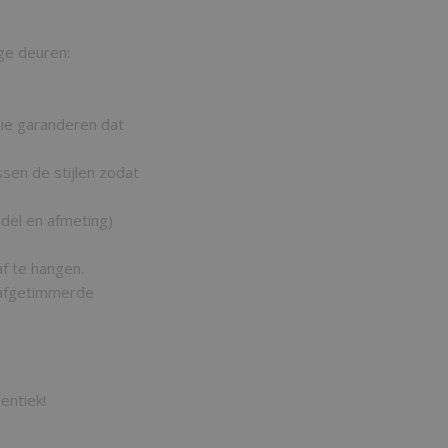
ge deuren:
 die garanderen dat
sen de stijlen zodat
odel en afmeting)
f te hangen.
r afgetimmerde
entiek!