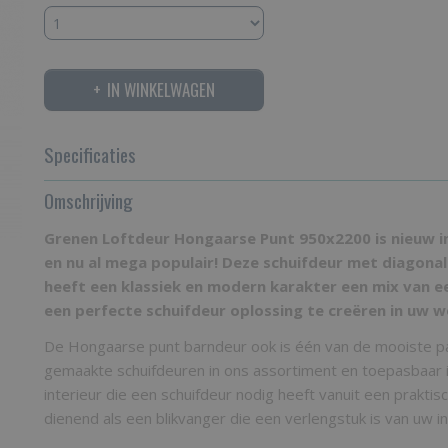
IN WINKELWAGEN
Specificaties
Bruto gewicht
Omschrijving
25,00 Kg
Grenen Loftdeur Hongaarse Punt 950x2200 is nieuw i
en nu al mega populair! Deze schuifdeur met diagona
heeft een klassiek en modern karakter een mix van e
een perfecte schuifdeur oplossing te creëren in uw w
De Hongaarse punt barndeur ook is één van de mooiste p
gemaakte schuifdeuren in ons assortiment en toepasbaar in 
interieur die een schuifdeur nodig heeft vanuit een praktis
dienend als een blikvanger die een verlengstuk is van uw in