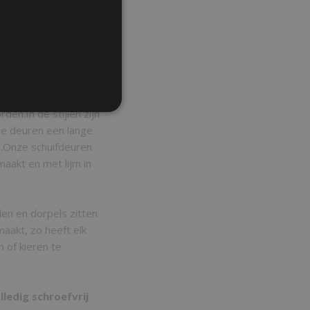
euren. Wij gebruiken
ogd is naar een
de zeer strakke
ren uniek en
en.In de stijlen zijn
ze deuren een lange
n.Onze schuifdeuren
aakt en met lijm in
len en dorpels zitten
aakt, zo heeft elk
 of kieren te
lledig schroefvrij