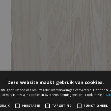
Deze website maakt gebruik van cookies.
ite gebruikt cookies om uw gebruikerservaring te verbeteren. Door onze w
, stemt u in met alle cookies in overeenstemming met ons Cookiebeleid.
Le
Deze schuifdeur is opgebouwd uit
massiefe stijlen en do
ELIJK
PRESTATIE
TARGETING
FUNCTIONEEL
daartussen zeer strakke fraaie panelen met v-groef . Deur