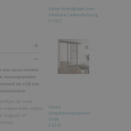
Eiken Wandplank met
Dimbare Ledverlichting
€ 158,57
n ons assortiment
le tussenpanelen
envoud en stijl om
oonsituatie.
areltjes op maat
Zwart
vrijwel ieder stijlvol
schuifdeursysteem
ch oogpunt of
ST80
terieur.
€ 83,39