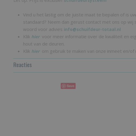
Let op: Prijs is exclusief
schuifdeursysteem
Vind u het lastig om de juiste maat te bepalen of is uw 
standaard? Neem dan gerust contact met ons op wij s
woord voor advies
info@schuifdeur-totaal.nl
Klik
voor meer informatie over de kwaliteit en e
hier
hout van de deuren.
Klik
om gebruik te maken van onze inmeet en/of
hier
Reacties
Save