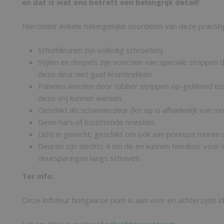
en dat is wat ons betreft een belangrijk detail!
Hieronder enkele belangerijke voordelen van deze prachti
Schuifdeuren zijn volledig schroefvrij.
Stijlen en dorpels zijn voorzien van speciale strippen
deze deur niet gaat kromtrekken.
Panelen worden door rubber strippen op-geklemd tus
deze vrij kunnen werken.
Geschikt als scharnierdeur (let op is afhankelijk van m
Geen hars of loszittende noesten.
Licht in gewicht, geschikt om ook aan poreuze muren a
Deuren zijn slechts 4 cm dik en kunnen hierdoor voo
deursparingen langs schuiven.
Ter info:
Onze loftdeur hongaarse punt is aan voor en achterzijde id