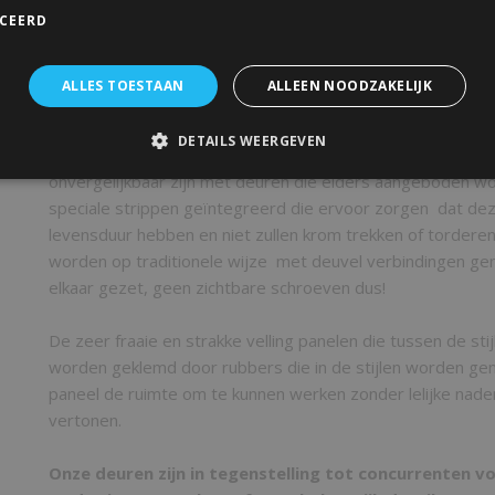
ICEERD
dik en daarmee geschikt voor al onze schuifdeursystemen.
Schuifdeur-totaal.nl onderscheid zich in het aanbod schuifd
ALLES TOESTAAN
ALLEEN NOODZAKELIJK
grenen hout dat 100% harsvrij is en helemaal terug gedro
vochtpercentage van nog geen 10% dit in combinatie met 
DETAILS WEERGEVEN
profilering van het hout en de panelen maakt dat deze deu
onvergelijkbaar zijn met deuren die elders aangeboden word
speciale strippen geïntegreerd die ervoor zorgen dat de
levensduur hebben en niet zullen krom trekken of tordere
worden op traditionele wijze met deuvel verbindingen gem
elkaar gezet, geen zichtbare schroeven dus!
De zeer fraaie en strakke velling panelen die tussen de stij
worden geklemd door rubbers die in de stijlen worden gem
paneel de ruimte om te kunnen werken zonder lelijke naden
vertonen.
Onze deuren zijn in tegenstelling tot concurrenten vo