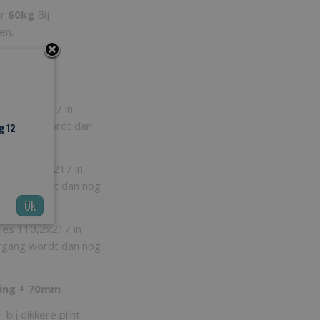
er
60kg
Bij
en.
ies 100x217 in
doorgang wordt dan
g 12
ies 104,2x217 in
organg wordt dan nog
Ok
ies 110,2x217 in
organg wordt dan nog
ning + 70mm
bij dikkere plint