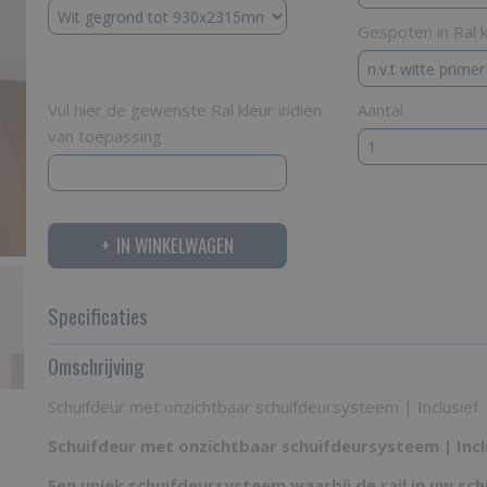
Gespoten in Ral k
Vul hier de gewenste Ral kleur indien
Aantal
van toepassing
IN WINKELWAGEN
Specificaties
Bruto gewicht
Omschrijving
70,00 Kg
Schuifdeur met onzichtbaar schuifdeursysteem | Inclusief
Schuifdeur met onzichtbaar schuifdeursysteem | Incl
Een uniek schuifdeursysteem waarbij de rail in uw sch