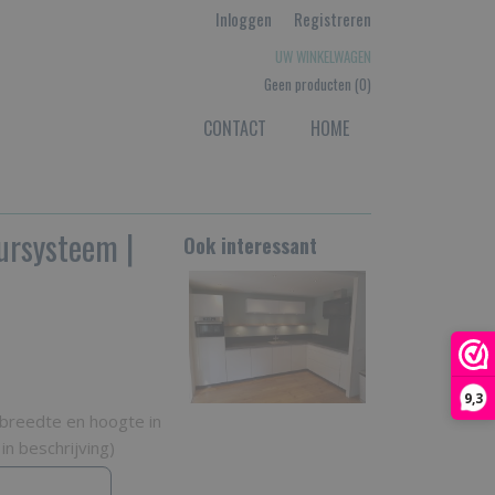
Inloggen
Registreren
UW WINKELWAGEN
Geen producten
(0)
CONTACT
HOME
ursysteem |
Ook interessant
9,3
e breedte en hoogte in
n beschrijving)