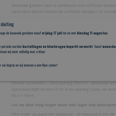
Maximaal gewicht deur in combinatie met softclose demp
zwaardere deuren komen de softclose dempers te vervall
Maatschema - Deurmaat bepaalt u als volgt:
sluiting
Deurhoogte = sparingshoogte + 70 mm
nwege de bouwvak gesloten vanaf
vrijdag 17 juli
tot en met
dinsdag 11 augustus
.
Situatie voorbeeld a: Deuropening 90x210 - deurmaat adv
openstand blijft de deur 10,2cm in de opening staan, uw 
e periode worden
bestellingen en klantvragen beperkt verwerkt
. Vanaf
woensda
taan wij weer volledig voor u klaar.
nog 90-10,2 = 79,8cm
Situatie voorbeeld b: Deuropening 90x210 - deurmaat adv
r uw begrip en wij wensen u een fijne zomer!
openstand blijft de deur 6 cm in de opening staan, uw do
90-6 = 84cm
Situatie voorbeeld c: Deuropening 90x210 - deurmaat adv
openstand blijft de deur 0 cm in de opening staan, uw do
90-0 = 90cm
Let op deur mag hoger maar niet lager dan deurope
Plint onder op wand niet aanwezig- of maximaal 6 mm dik - 