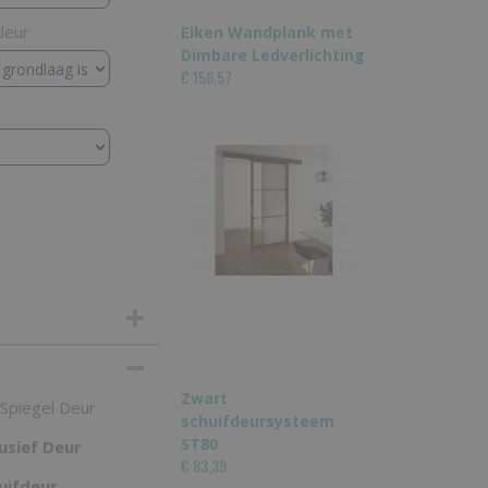
leur
Eiken Wandplank met
Dimbare Ledverlichting
€ 158,57
Zwart
 Spiegel Deur
schuifdeursysteem
ST80
usief Deur
€ 83,39
uifdeur