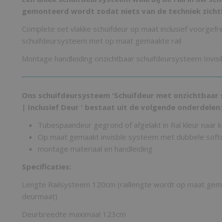
gemonteerd wordt zodat niets van de techniek zichtb
Complete set vlakke schuifdeur op maat inclusief voorgef
schuifdeursysteem met op maat gemaakte rail
Montage handleiding onzichtbaar schuifdeursysteem Invisi
Ons schuifdeursysteem 'Schuifdeur met onzichtbaar
| Inclusief Deur ' bestaat uit de volgende onderdelen:
Tubespaandeur gegrond of afgelakt in Ral kleur naar 
Op maat gemaakt invisble systeem met dubbele soft
montage materiaal en handleiding
Specificaties:
Lengte Railsysteem 120cm (raillengte wordt op maat gema
deurmaat)
Deurbreedte maximaal 123cm