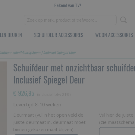
Bekend van TV!
LEN DEUREN
SCHUIFDEUR ACCESSOIRES
WOON ACCESSOIRES
chtbaar schuifdeursysteem | Inclusief Spiegel Deur
Schuifdeur met onzichtbaar schuifde
Inclusief Spiegel Deur
€ 926,95
(inclusief btw 21%)
Levertijd 8-10 weken
Deurmaat (vul in het open veld de
Vul hier de juist
juiste deurmaat in, deurmaat moet
(zie maatschema i
binnen gekozen maat blijven)