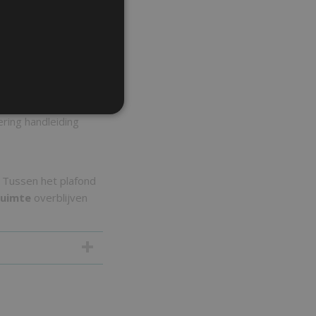
elangrijk dat de
ntage van het boven
eesd worden, deze
ering handleiding
. Tussen het plafond
ruimte
overblijven