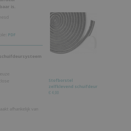
aar is.
reesd
ble
:
PDF
 schuifdeursysteem
keuze
Stofborstel
close
zelfklevend schuifdeur
€ 4,00
akt afhankelijk van