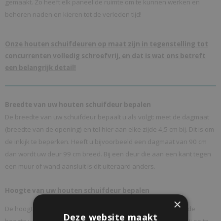
gemaakt. Zo heeft elk paneel de ruimte om te kunnen werken en
behoren naden en kieren tot de verleden tijd!
Onze houten schuifdeuren op maat zijn in tegenstelling tot
concurrenten volledig schroefvrij, en dat is wat ons betreft
een belangrijk detail!
Breedte van uw houten schuifdeur bepalen
De breedte van uw schuifdeur bepaalt u als volgt: meet de dagmaat
(breedte van de opening) en tel hier aan elke zijde 4,5 cm bij. Dit is om
de inkijk te beperken. Heeft u bijvoorbeeld een dagmaat van 90 cm
dan wordt uw deur 99 cm breed. Bij een deur die aan een kant tegen
een muur of wand aansluit is dit uiteraard anders.
Hoogte van uw houten schuifdeur bepalen
×
De hoogte van uw schuifdeur kunt u makkelijk bepalen door de
Deze website maakt