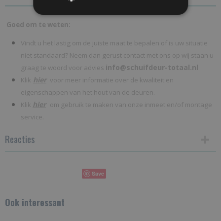
Goed om te weten:
Vindt u het lastig om de juiste maat te bepalen of is uw situatie
niet standaard? Neem dan gerust contact met ons op wij staan u
info@schuifdeur-totaal.nl
graag te woord voor advies
hier
Klik
voor meer informatie over de kwaliteit en
eigenschappen van het hout van de deuren.
hier
Klik
om gebruik te maken van onze inmeet en/of montage
service.
Reacties
Save
Ook interessant