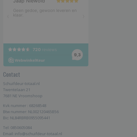
Contact
Schuifdeur-totaal.nl
Twentelaan 21
7681 NE Vroomshoop
Kvk nummer : 68268548
Btw nummer: NL002120465B56
Bic: NL84RBRB0955095441
Tel: 0850605084
Email: info@schuifdeur-totaal.nl