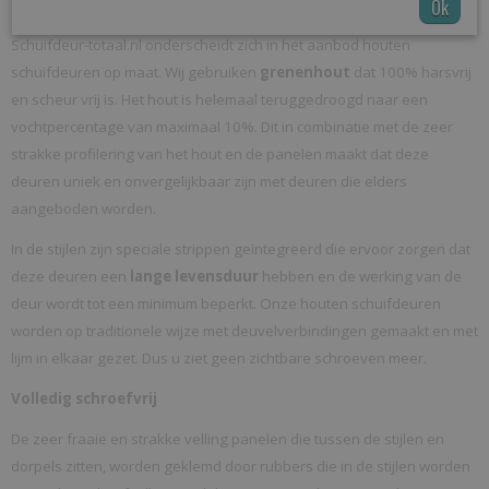
Unieke en
onvergelijkbare
schuifdeuren
Ok
Schuifdeur-totaal.nl onderscheidt zich in het aanbod houten
schuifdeuren op maat. Wij gebruiken
grenenhout
dat 100% harsvrij
en scheur vrij is. Het hout is helemaal teruggedroogd naar een
vochtpercentage van maximaal 10%. Dit in combinatie met de zeer
strakke profilering van het hout en de panelen maakt dat deze
deuren uniek en onvergelijkbaar zijn met deuren die elders
aangeboden worden.
In de stijlen zijn speciale strippen geïntegreerd die ervoor zorgen dat
deze deuren een
lange levensduur
hebben en de werking van de
deur wordt tot een minimum beperkt. Onze houten schuifdeuren
worden op traditionele wijze met deuvelverbindingen gemaakt en met
lijm in elkaar gezet. Dus u ziet geen zichtbare schroeven meer.
Volledig schroefvrij
De zeer fraaie en strakke velling panelen die tussen de stijlen en
dorpels zitten, worden geklemd door rubbers die in de stijlen worden