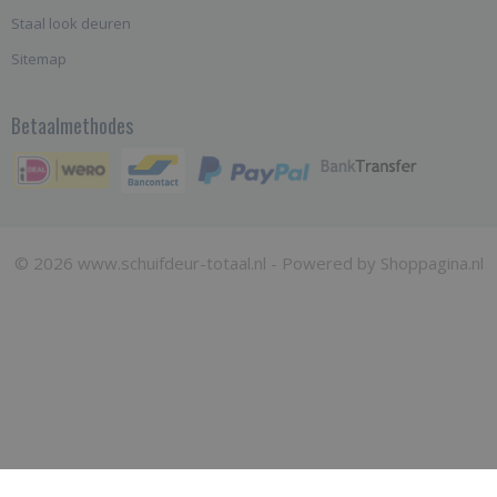
Staal look deuren
Sitemap
Betaalmethodes
© 2026 www.schuifdeur-totaal.nl - Powered by Shoppagina.nl