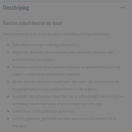
Omschrijving
Netto gewicht
22,00 Kg
Houten schuifdeuren op maat
De kenmerken van onze houten schuifdeuren op maat zijn:
Schuifdeuren zijn volledig schroefvrij.
Stijlen en dorpels zijn voorzien van speciale strippen die
kromtrekken vermijden.
Panelen worden door rubber strippen in-geklemd tussen de
stijlen, zodat deze vrij kunnen werken.
Onze deuren hebben zowel aan de voor- als achterkant de
mogelijkheid om een schoormotief in te maken.
Geschikt als scharnierdeur (let op: is afhankelijk van model en
afmeting neem hiervoor even contact met ons op).
Geen hars of loszittende noesten.
Licht in gewicht, geschikt om ook aan poreuze muren af te
hangen.