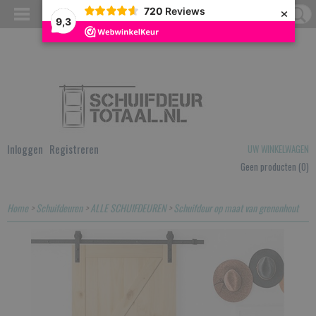
×
720
Reviews
9,3
Inloggen
Registreren
UW WINKELWAGEN
Geen producten
(0)
Home
>
Schuifdeuren
>
ALLE SCHUIFDEUREN
>
Schuifdeur op maat van grenenhout