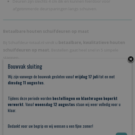
Deuren zijn slechts 4 cm dik en kunnen hierdoor voor
afgetimmerde deursparingen langs schuiven.
Betaalbare houten schuifdeuren op maat
Bij Schuifdeur-totaal.nl vindt u
betaalbare, kwalitatieve houten
schuifdeuren op maat.
Bestellen gaat heel snel in 5 simpele
stappen.
Bouwvak sluiting
1: Kies uw model schuifdeur
Wij zijn vanwege de bouwvak gesloten vanaf
vrijdag 17 juli
tot en met
2: Kies de breedte van uw deur
dinsdag 11 augustus
.
3: Kies de hoogte van uw deur
Tijdens deze periode worden
bestellingen en klantvragen beperkt
4: Kies of u de sponning voor de vloergeleider voorbereid wil hebben.
verwerkt
. Vanaf
woensdag 12 augustus
staan wij weer volledig voor u
klaar.
5: Kies of u de rolhangers voor gemonteerd wil hebben.
Bedankt voor uw begrip en wij wensen u een fijne zomer!