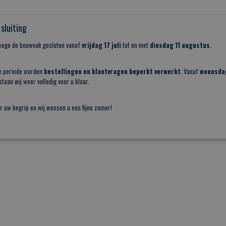
sluiting
nwege de bouwvak gesloten vanaf
vrijdag 17 juli
tot en met
dinsdag 11 augustus
.
e periode worden
bestellingen en klantvragen beperkt verwerkt
. Vanaf
woensda
taan wij weer volledig voor u klaar.
r uw begrip en wij wensen u een fijne zomer!