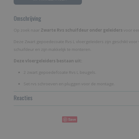
Omschrijving
Op zoek naar
Zwarte Rvs schuifdeur onder geleiders
voor ee
Deze Zwart gepoedecoate Rvs L vloergeleiders zijn geschikt voor v
schuifdeur en zijn makkelijk te monteren.
Deze vloergeleiders bestaan uit:
2 zwart gepoedefcoate Rvs L beugels.
Set rvs schroeven en pluggen voor de montage.
Reacties
Save