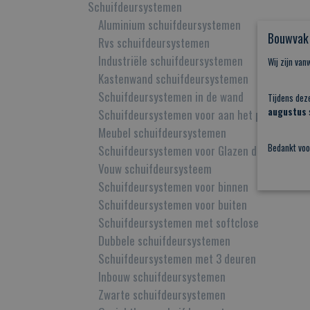
Schuifdeursystemen
Aluminium schuifdeursystemen
Bouwvak 
Rvs schuifdeursystemen
Industriële schuifdeursystemen
Wij zijn va
Kastenwand schuifdeursystemen
Schuifdeursystemen in de wand
Tijdens dez
augustus
s
Schuifdeursystemen voor aan het plafond
Meubel schuifdeursystemen
Bedankt voo
Schuifdeursystemen voor Glazen deuren
Vouw schuifdeursysteem
Schuifdeursystemen voor binnen
Schuifdeursystemen voor buiten
Schuifdeursystemen met softclose
Dubbele schuifdeursystemen
Schuifdeursystemen met 3 deuren
Inbouw schuifdeursystemen
Zwarte schuifdeursystemen