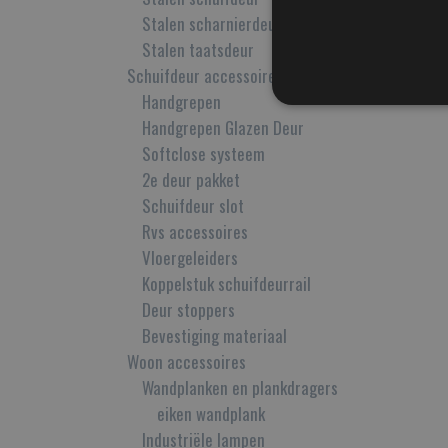
Stalen scharnierdeur
Stalen taatsdeur
Schuifdeur accessoires
Handgrepen
Handgrepen Glazen Deur
Softclose systeem
2e deur pakket
Schuifdeur slot
Rvs accessoires
Vloergeleiders
Koppelstuk schuifdeurrail
Deur stoppers
Bevestiging materiaal
Woon accessoires
Wandplanken en plankdragers
eiken wandplank
Industriële lampen