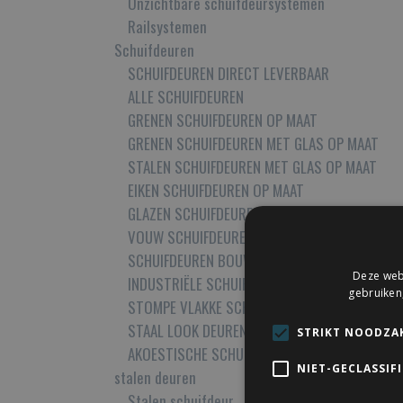
Onzichtbare schuifdeursystemen
Railsystemen
Schuifdeuren
SCHUIFDEUREN DIRECT LEVERBAAR
ALLE SCHUIFDEUREN
GRENEN SCHUIFDEUREN OP MAAT
GRENEN SCHUIFDEUREN MET GLAS OP MAAT
STALEN SCHUIFDEUREN MET GLAS OP MAAT
EIKEN SCHUIFDEUREN OP MAAT
GLAZEN SCHUIFDEUREN OP MAAT
VOUW SCHUIFDEUREN
SCHUIFDEUREN BOUWPAKKET
Deze webs
INDUSTRIËLE SCHUIFDEUREN OP MAAT
gebruiken
STOMPE VLAKKE SCHUIFDEUR OP MAAT
STAAL LOOK DEUREN
STRIKT NOODZAK
AKOESTISCHE SCHUIFDEUREN
NIET-GECLASSIF
stalen deuren
Stalen schuifdeur