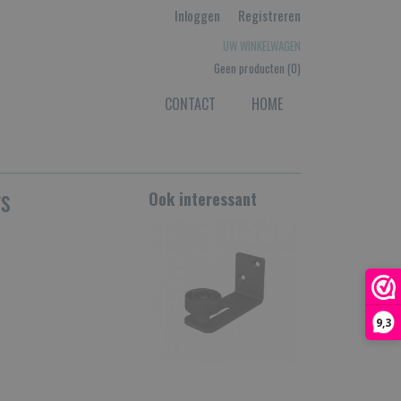
Inloggen
Registreren
UW WINKELWAGEN
Geen producten
(0)
CONTACT
HOME
rs
Ook interessant
9,3