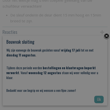
Door het wieltje mag u een soepele geleiding van uw
schuifdeur verwachten!
De sleuf onderin de deur dient 15 mm hoog en 15mm
breed te zijn.
Reacties
Bouwvak sluiting
Save
Wij zijn vanwege de bouwvak gesloten vanaf
vrijdag 17 juli
tot en met
dinsdag 11 augustus
.
Ook interessant
Tijdens deze periode worden
bestellingen en klantvragen beperkt
verwerkt
. Vanaf
woensdag 12 augustus
staan wij weer volledig voor u
klaar.
Bedankt voor uw begrip en wij wensen u een fijne zomer!
Ok