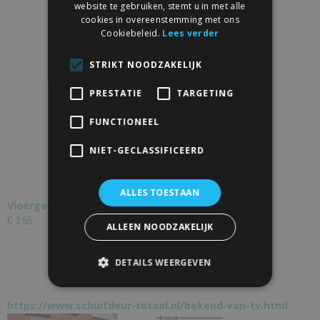
website te gebruiken, stemt u in met alle
cookies in overeenstemming met ons
Cookiebeleid.
Lees verder
STRIKT NOODZAKELIJK
PRESTATIE
TARGETING
FUNCTIONEEL
NIET-GECLASSIFICEERD
ALLES TOESTAAN
Vloergeleider L kunststof dubbel
€ 3,55
ALLEEN NOODZAKELIJK
DETAILS WEERGEVEN
https://www.schuifdeur-totaal.nl/bekend-van-tv.html