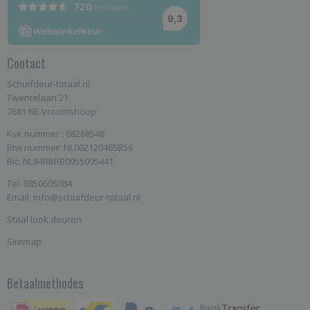
Contact
Schuifdeur-totaal.nl
Twentelaan 21
7681 NE Vroomshoop
Kvk nummer : 68268548
Btw nummer: NL002120465B56
Bic: NL84RBRB0955095441
Tel: 0850605084
Email: info@schuifdeur-totaal.nl
Staal look deuren
Sitemap
Betaalmethodes