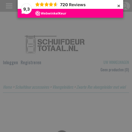
×
720
Reviews
9,3
Inloggen
Registreren
UW WINKELWAGEN
Geen producten
(0)
Home
>
Schuifdeur accessoires
>
Vloergeleiders
>
Zwarte Rvs vloergeleider met wiel