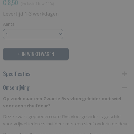
€ 8,50
(inclusief btw 21%)
Levertijd 1-3 werkdagen
Aantal
IN WINKELWAGEN
Specificaties
Omschrijving
Productcode
Floorguide 8 BK
Op zoek naar een Zwarte Rvs vloergeleider met wiel
voor een schuifdeur?
Bruto gewicht
0,10 Kg
Deze zwart gepoedercoate Rvs vloergeleider is geschikt
voor vrijwel iedere schuifdeur met een sleuf onderin de deur.