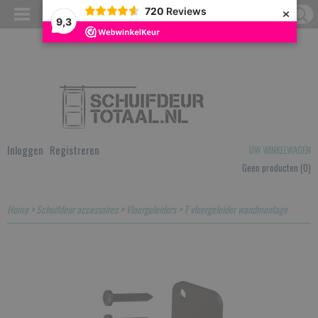
×
720
Reviews
9,3
Inloggen
Registreren
UW WINKELWAGEN
Geen producten
(0)
Home
>
Schuifdeur accessoires
>
Vloergeleiders
>
T vloergeleider wandmontage