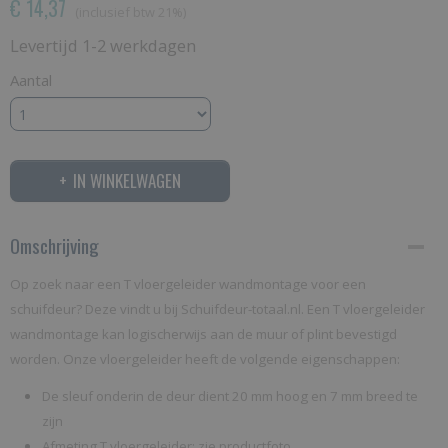
€ 14,37
(inclusief btw 21%)
Levertijd 1-2 werkdagen
Aantal
IN WINKELWAGEN
Omschrijving
Op zoek naar een T vloergeleider wandmontage voor een
schuifdeur? Deze vindt u bij Schuifdeur-totaal.nl. Een T vloergeleider
wandmontage kan logischerwijs aan de muur of plint bevestigd
worden. Onze vloergeleider heeft de volgende eigenschappen:
De sleuf onderin de deur dient 20 mm hoog en 7 mm breed te
zijn
Afmeting T vloergeleider: zie productfoto