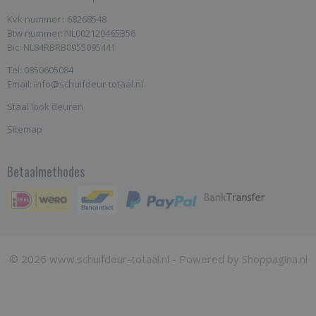
Kvk nummer : 68268548
Btw nummer: NL002120465B56
Bic: NL84RBRB0955095441
Tel: 0850605084
Email: info@schuifdeur-totaal.nl
Staal look deuren
Sitemap
Betaalmethodes
© 2026 www.schuifdeur-totaal.nl - Powered by Shoppagina.nl