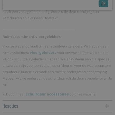
Ok
Een schuifdeur die is opgehangen met hangend schuifdeursysteem
heeft een vloergeleider nodig. Zodat u de deur rechtlijnig kan
verschuiven en niet naar u toetrekt.
________________________________________
Ruim assortiment vloergeleiders
In onze webshop vindt u meer schuifdeurgeleiders. Wij hebben een
vloergeleiders
ruim assortiment
voor diverse situaties. Zo bieden
wij ook schuifdeurgeleiders met een wielensysteem aan die speciaal
ontworpen zijn voor een buiten schuifdeur of voor de wat robuustere
schuifdeur. Buiten is er vaak een ruwere ondergrond of bestrating.
Met een wieltje onderaan de schuifdeur rolt de deur soepeler over de
rail.
schuifdeur accessoires
Kijk voor meer
op onze website.
Reacties