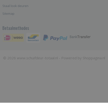
Staal look deuren
Sitemap
Betaalmethodes
© 2026 www.schuifdeur-totaal.nl - Powered by Shoppagina.nl