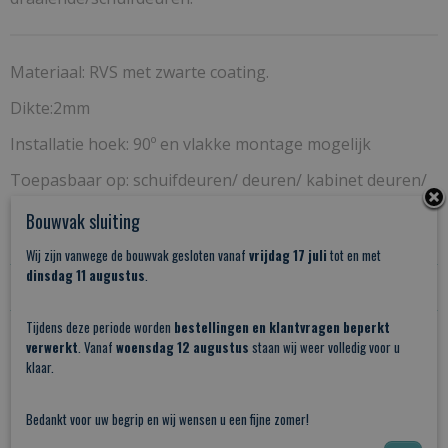
Materiaal: RVS met zwarte coating.
Dikte:2mm
Installatie hoek: 90º en vlakke montage mogelijk
Toepasbaar op: schuifdeuren/ deuren/ kabinet deuren/
kastdeuren
Bouwvak sluiting
Slotje is van RVS en heeft een zwarte coating.
Wij zijn vanwege de bouwvak gesloten vanaf
vrijdag 17 juli
tot en met
dinsdag 11 augustus
.
Reacties
Tijdens deze periode worden
bestellingen en klantvragen beperkt
verwerkt
. Vanaf
woensdag 12 augustus
staan wij weer volledig voor u
Save
klaar.
Ook interessant
Bedankt voor uw begrip en wij wensen u een fijne zomer!