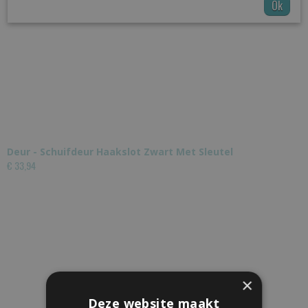
Ok
Deur - Schuifdeur Haakslot Zwart Met Sleutel
€ 33,94
×
Deze website maakt