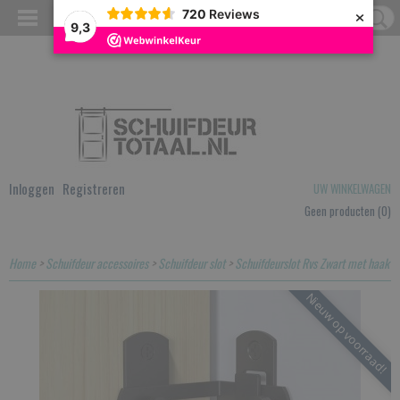
×
720
Reviews
9,3
Inloggen
Registreren
UW WINKELWAGEN
Geen producten
(0)
Home
>
Schuifdeur accessoires
>
Schuifdeur slot
>
Schuifdeurslot Rvs Zwart met haak
Nieuw op voorraad!