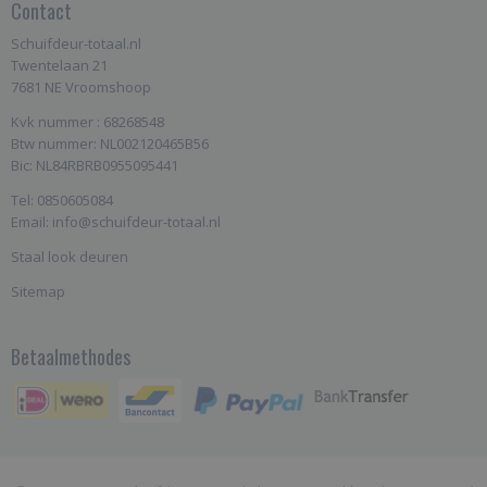
Contact
Schuifdeur-totaal.nl
Twentelaan 21
7681 NE Vroomshoop
Kvk nummer : 68268548
Btw nummer: NL002120465B56
Bic: NL84RBRB0955095441
Tel: 0850605084
Email: info@schuifdeur-totaal.nl
Staal look deuren
Sitemap
Betaalmethodes