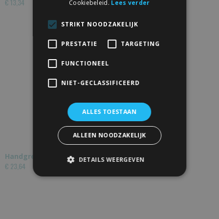
€ 13,34
Cookiebeleid.
Lees verder
STRIKT NOODZAKELIJK
PRESTATIE
TARGETING
FUNCTIONEEL
NIET-GECLASSIFICEERD
ALLES TOESTAAN
ALLEEN NOODZAKELIJK
Handgreep buis met schuifdeurkom
DETAILS WEERGEVEN
€ 23,64