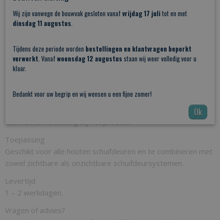
✔ Strakke vlakke inbouw
Wij zijn vanwege de bouwvak gesloten vanaf
vrijdag 17 juli
tot en met
✔ Eenvoudig te verlijmen
dinsdag 11 augustus
.
✔ Perfect voor moderne, exclusieve interieurs
Tijdens deze periode worden
bestellingen en klantvragen beperkt
Afmeting: 41x120
verwerkt
. Vanaf
woensdag 12 augustus
staan wij weer volledig voor u
klaar.
Infreesmaat
✔ 92 x 28 mm (diepte conform technische tekening)
Bedankt voor uw begrip en wij wensen u een fijne zomer!
Afmetingen
Alle exacte maten van deze schuifdeurkom vind je in de
Ok
technische afbeelding bij het product.
Toepassing
Geschikt voor alle houten schuifdeuren en te combineren met
zowel zichtbare als onzichtbare schuifdeursystemen.
Levertijd
1 – 2 werkdagen.
Vragen of advies?