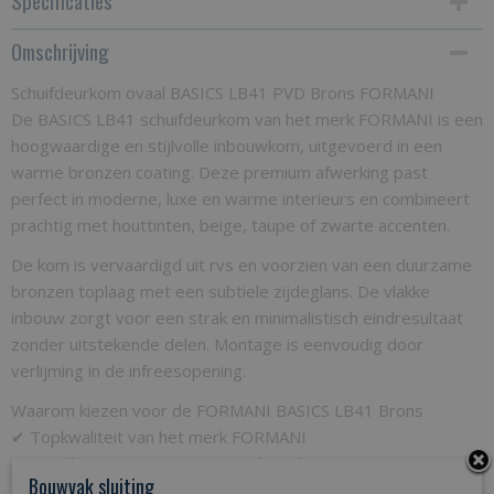
Specificaties
Omschrijving
Productcode
BASICS LB41 schuifdeurkom brons-360
Schuifdeurkom ovaal BASICS LB41 PVD Brons FORMANI
De BASICS LB41 schuifdeurkom van het merk FORMANI is een
hoogwaardige en stijlvolle inbouwkom, uitgevoerd in een
warme bronzen coating. Deze premium afwerking past
perfect in moderne, luxe en warme interieurs en combineert
prachtig met houttinten, beige, taupe of zwarte accenten.
De kom is vervaardigd uit rvs en voorzien van een duurzame
bronzen toplaag met een subtiele zijdeglans. De vlakke
inbouw zorgt voor een strak en minimalistisch eindresultaat
zonder uitstekende delen. Montage is eenvoudig door
verlijming in de infreesopening.
Waarom kiezen voor de FORMANI BASICS LB41 Brons
✔ Topkwaliteit van het merk FORMANI
✔ Luxe bronzen coating met zachte glans
Bouwvak sluiting
✔ Hoogwaardig rvs als basis