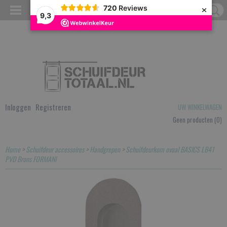
×
720
Reviews
9,3
Inloggen
Registreren
UW WINKELWAGEN
Geen producten
(0)
Home
>
Schuifdeur accessoires
>
Handgrepen
>
Schuifdeurkom ovaal BASICS LB41
PVD Brons FORMANI