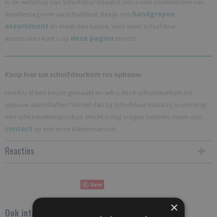
In de webshop van Schuifdeur-totaal.nl ziet u vele voorbeelden van
handgrepen
deurbeslag voor uw schuifdeur. Bekijk ons
assortiment
en maak een keuze. Voor meer schuifdeur
deze pagina
accessoires kunt u op
terecht.
Koop hier uw schuifdeurkom rvs opbouw
Heeft u al een keuze gemaakt en wilt u deze schuifdeurkom rvs
opbouw aanschaffen? Bestel dan bij Schuifdeur-totaal.nl, u ontvangt
een echt kwaliteitsproduct. Mocht u nog vragen hebben, neem dan
contact
op met onze klantenservice.
Reacties
Save
×
Ook interessant