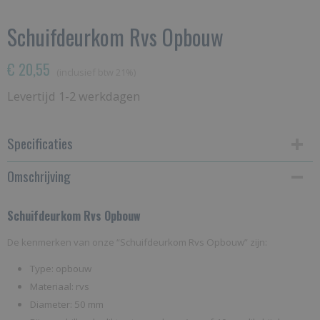
Schuifdeurkom Rvs Opbouw
€ 20,55
(inclusief btw 21%)
Levertijd 1-2 werkdagen
Specificaties
Omschrijving
Bruto gewicht
0,50 Kg
Schuifdeurkom Rvs Opbouw
De kenmerken van onze “Schuifdeurkom Rvs Opbouw” zijn:
Type: opbouw
Materiaal: rvs
Diameter: 50 mm