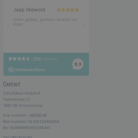
Contact
Schuifdeur-totaal.nl
Twentelaan 21
7681 NE Vroomshoop
Kvk nummer : 68268548
Btw nummer: NL002120465B56
Bic: NL84RBRB0955095441
Tel: 0850605084