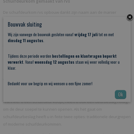
Schuifdeurkom gemaakt van rvs
De schuifdeurkom rvs opbouw dankt zijn naam aan de manier
waarop de kom gemonteerd wordt: vlak op de schuifdeur geplaatst,
Bouwvak sluiting
dus zonder inkeping. U hoeft maar één gaatje te boren en de
Wij zijn vanwege de bouwvak gesloten vanaf
vrijdag 17 juli
tot en met
montage is al geregeld. Hoe eenvoudig kan het zijn!
dinsdag 11 augustus
.
Rvs als materiaal brengt veel voordelen met zich mee. Zo is de
schuifdeurkom dankzij het gebruik van rvs zeer sterk en kent de kom
Tijdens deze periode worden
bestellingen en klantvragen beperkt
daardoor een lange levensduur. Daarnaast zorgt rvs ervoor dat de
verwerkt
. Vanaf
woensdag 12 augustus
staan wij weer volledig voor u
klaar.
schuifdeurkom ook buiten toegepast kan worden.
Bedankt voor uw begrip en wij wensen u een fijne zomer!
Schuifdeurdeurbeslag: schuifdeurkommen en deurgrepen
Ok
Wanneer u een schuifdeur koopt, heeft u ook een deurbeslag nodig
om de deur soepel te kunnen openen. Als het gaat om
schuifdeurbeslag heeft u in feite twee opties: traditionele deurgrepen
of moderne schuifdeurkommen.