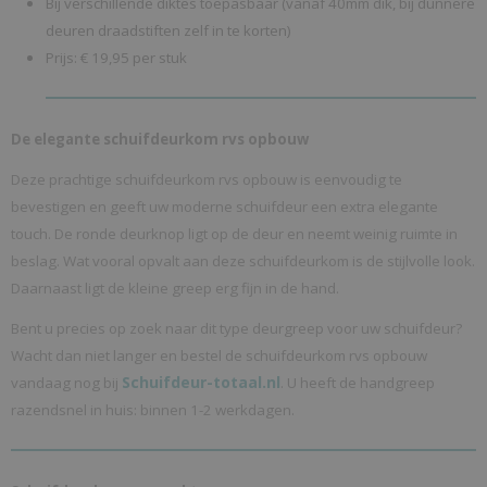
Bij verschillende diktes toepasbaar (vanaf 40mm dik, bij dunnere
deuren draadstiften zelf in te korten)
Prijs: € 19,95 per stuk
De elegante schuifdeurkom rvs opbouw
Deze prachtige schuifdeurkom rvs opbouw is eenvoudig te
bevestigen en geeft uw moderne schuifdeur een extra elegante
touch. De ronde deurknop ligt op de deur en neemt weinig ruimte in
beslag. Wat vooral opvalt aan deze schuifdeurkom is de stijlvolle look.
Daarnaast ligt de kleine greep erg fijn in de hand.
Bent u precies op zoek naar dit type deurgreep voor uw schuifdeur?
Wacht dan niet langer en bestel de schuifdeurkom rvs opbouw
Schuifdeur-totaal.nl
vandaag nog bij
. U heeft de handgreep
razendsnel in huis: binnen 1-2 werkdagen.