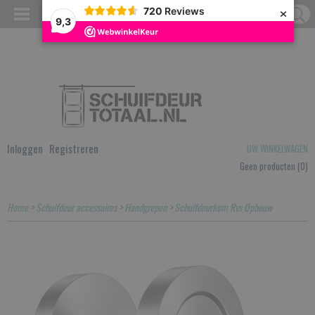
×
720
Reviews
9,3
Inloggen
Registreren
UW WINKELWAGEN
Geen producten
(0)
Home
>
Schuifdeur accessoires
>
Handgrepen
>
Schuifdeurkom Rvs Opbouw