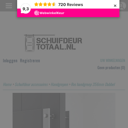
×
720
Reviews
9,3
Inloggen
Registreren
UW WINKELWAGEN
Geen producten
(0)
Home
>
Schuifdeur accessoires
>
Handgrepen
>
Rvs handgreep 356mm Dubbel