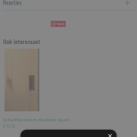
Reacties
Save
Ook interessant
Schuifdeurkom medium zwart
€ 13,34
×