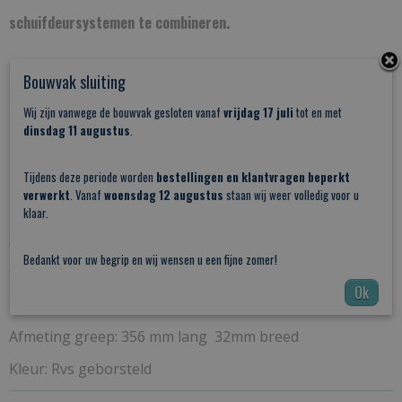
schuifdeursystemen te combineren.
Bouwvak sluiting
Deze greep heeft een aantrekkelijke prijs want voor slechts
Wij zijn vanwege de bouwvak gesloten vanaf
vrijdag 17 juli
tot en met
dinsdag 11 augustus
.
37,95 heeft u een
dubbele
schuifdeurgreep die eenvoudig te
Tijdens deze periode worden
bestellingen en klantvragen beperkt
monteren is.
verwerkt
. Vanaf
woensdag 12 augustus
staan wij weer volledig voor u
klaar.
Wordt geleverd inclusief doorsteekbouten waardoor
Bedankt voor uw begrip en wij wensen u een fijne zomer!
deze greep toepasbaar is voor deuren tot 45 mm dikte.
Ok
Afmeting greep: 356 mm lang 32mm breed
Kleur: Rvs geborsteld