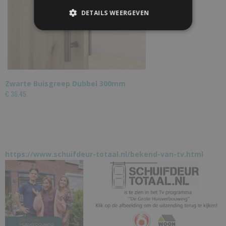
DETAILS WEERGEVEN
Zwarte Buisgreep Dubbel 300mm
€ 36,45
https://www.schuifdeur-totaal.nl/bekend-van-tv.html