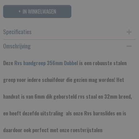
IN WINKELWAGEN
Specificaties
Omschrijving
Productcode
RVSH356D
Deze
Rvs handgreep 356mm Dubbel
is een robuuste stalen
Bruto gewicht
2,00 Kg
greep voor iedere schuifdeur die gezien mag worden! Het
handvat is van 6mm dik geborsteld rvs staal en 32mm breed,
en heeft dezefde uitstraling als onze Rvs barnslides en is
daardoor ook perfect met onze roestvrijstalen