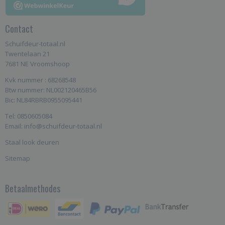
Contact
Schuifdeur-totaal.nl
Twentelaan 21
7681 NE Vroomshoop
Kvk nummer : 68268548
Btw nummer: NL002120465B56
Bic: NL84RBRB0955095441
Tel: 0850605084
Email: info@schuifdeur-totaal.nl
Staal look deuren
Sitemap
Betaalmethodes