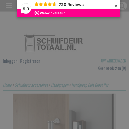
×
720
Reviews
9,3
Inloggen
Registreren
UW WINKELWAGEN
Geen producten
(0)
Home
>
Schuifdeur accessoires
>
Handgrepen
>
Handgreep Buis Groot Rvs