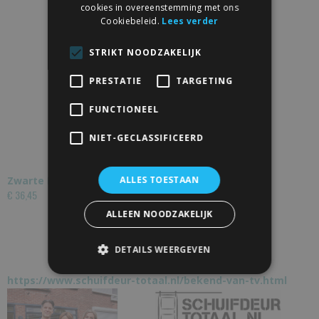
cookies in overeenstemming met ons
Cookiebeleid.
Lees verder
STRIKT NOODZAKELIJK
PRESTATIE
TARGETING
FUNCTIONEEL
NIET-GECLASSIFICEERD
ALLES TOESTAAN
Zwarte Buisgreep Dubbel 300mm
€ 36,45
ALLEEN NOODZAKELIJK
DETAILS WEERGEVEN
https://www.schuifdeur-totaal.nl/bekend-van-tv.html