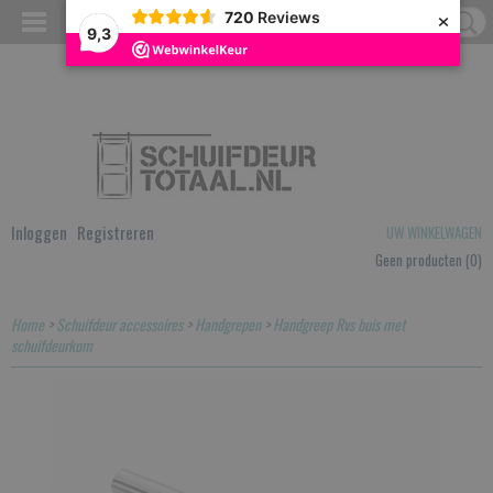
×
720
Reviews
9,3
Inloggen
Registreren
UW WINKELWAGEN
Geen producten
(0)
Home
>
Schuifdeur accessoires
>
Handgrepen
>
Handgreep Rvs buis met
schuifdeurkom