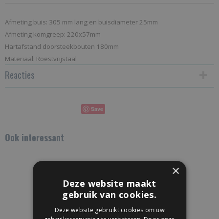
Afmeting buis: 305 mm lang en buisdiameter 25mm
Afmeting komgreep: 220x57mm
Hartafstand doorsteekbouten 180mm
Materiaal: Roestvrijstaal
Reacties
Save
Ook interessant
×
Deze website maakt
gebruik van cookies.
Deze website gebruikt cookies om uw