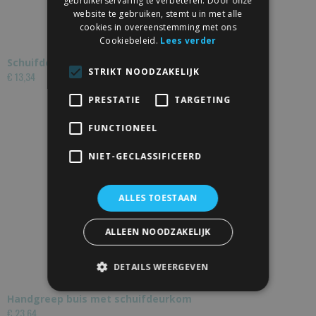
gebruikerservaring te verbeteren. Door onze
website te gebruiken, stemt u in met alle
cookies in overeenstemming met ons
Cookiebeleid.
Lees verder
Schuifdeurkom medium zwart
STRIKT NOODZAKELIJK
€ 13,34
PRESTATIE
TARGETING
FUNCTIONEEL
NIET-GECLASSIFICEERD
ALLES TOESTAAN
ALLEEN NOODZAKELIJK
DETAILS WEERGEVEN
Handgreep buis met schuifdeurkom
€ 23,64