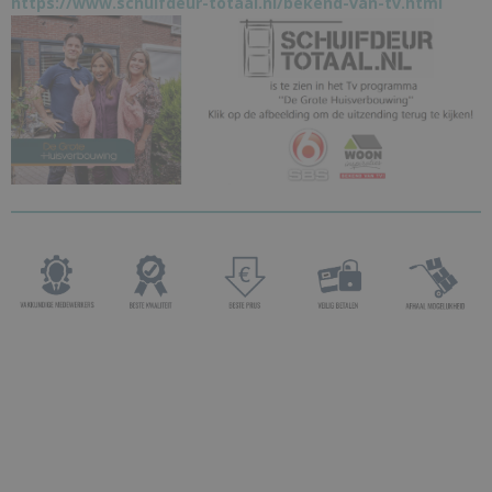
https://www.schuifdeur-totaal.nl/bekend-van-tv.html