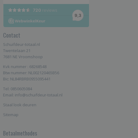
Contact
Schuifdeur-totaal.nl
Twentelaan 21
7681 NE Vroomshoop
Kvk nummer : 68268548
Btw nummer: NL002120465B56
Bic: NL84RBRB0955095441
Tel: 0850605084
Email: info@schuifdeur-totaal.nl
Staal look deuren
Sitemap
Betaalmethodes