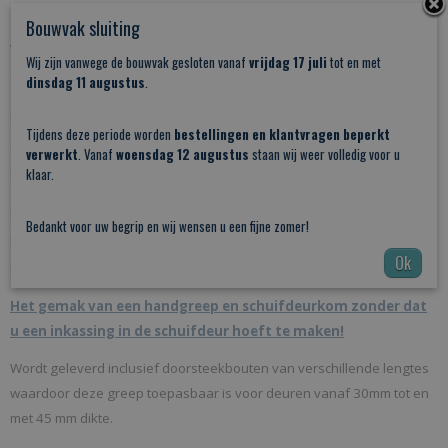
door de elegante en strakke contouren.
Bouwvak sluiting
Voor wie functionaliteit en desing belangrijk vinden is dit de geschikte
Wij zijn vanwege de bouwvak gesloten vanaf
vrijdag 17 juli
tot en met
deurgreep.
dinsdag 11 augustus
.
Deze greep is gemaakt van geborsteld Rvs waardoor het een mooi
Tijdens deze periode worden
bestellingen en klantvragen beperkt
strakke en moderne uitstraling krijgt die in ieder interieur toepasbaar
verwerkt
. Vanaf
woensdag 12 augustus
staan wij weer volledig voor u
is!
klaar.
Deze buisgreep heeft een aantrekkelijke prijs want voor slechts 30,95
Bedankt voor uw begrip en wij wensen u een fijne zomer!
heeft u een tweezijdige schuifdeur greep die eenvoudig te monteren
Ok
is.
Het gemak van een handgreep en schuifdeurkom zonder dat
u een inkassing in de schuifdeur hoeft te maken!
Wordt geleverd inclusief doorsteekbouten van verschillende lengtes
waardoor deze greep toepasbaar is voor deuren vanaf 30mm tot en
met 45 mm dikte.