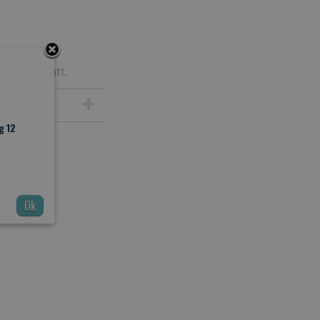
al 200 Watt.
g 12
Ok