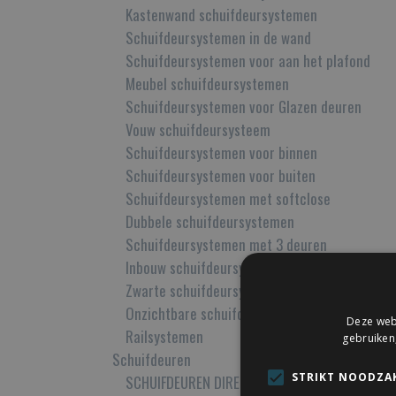
Kastenwand schuifdeursystemen
Schuifdeursystemen in de wand
Schuifdeursystemen voor aan het plafond
Meubel schuifdeursystemen
Schuifdeursystemen voor Glazen deuren
Vouw schuifdeursysteem
Schuifdeursystemen voor binnen
Schuifdeursystemen voor buiten
Schuifdeursystemen met softclose
Dubbele schuifdeursystemen
Schuifdeursystemen met 3 deuren
Inbouw schuifdeursystemen
Zwarte schuifdeursystemen
Onzichtbare schuifdeursystemen
Deze webs
Railsystemen
gebruiken
Schuifdeuren
STRIKT NOODZAK
SCHUIFDEUREN DIRECT LEVERBAAR