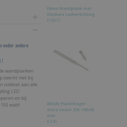
Eiken Wandplank met
Dimbare Ledverlichting
€ 158,57
n onder andere
 !
. de wandplanken
 (werkt niet bij
en voldoet aan alle
ijding LED
peren en bij
Blinde Plankdrager
150 watt!
extra zwaar 225-160/65
mm
€ 6,45