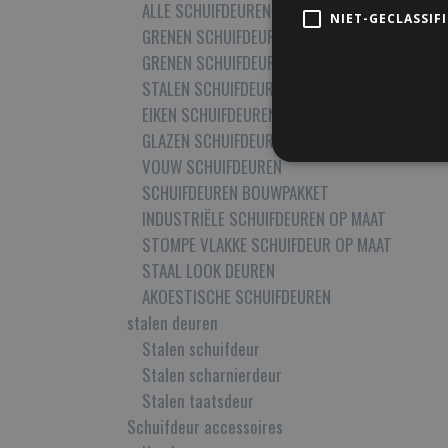
ALLE SCHUIFDEUREN
NIET-GECLASSIF
GRENEN SCHUIFDEUREN OP MAAT
GRENEN SCHUIFDEUREN MET GLAS OP MAAT
STALEN SCHUIFDEUREN MET GLAS OP MAAT
EIKEN SCHUIFDEUREN OP MAAT
GLAZEN SCHUIFDEUREN OP MAAT
VOUW SCHUIFDEUREN
SCHUIFDEUREN BOUWPAKKET
INDUSTRIËLE SCHUIFDEUREN OP MAAT
STOMPE VLAKKE SCHUIFDEUR OP MAAT
STAAL LOOK DEUREN
AKOESTISCHE SCHUIFDEUREN
stalen deuren
Stalen schuifdeur
Stalen scharnierdeur
Stalen taatsdeur
Schuifdeur accessoires