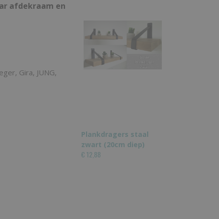
ar afdekraam en
eger, Gira, JUNG,
Plankdragers staal
zwart (20cm diep)
€ 12,88