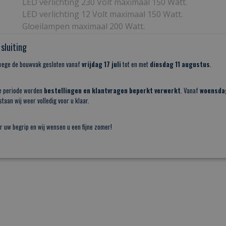
LED verlichting 230 Volt maximaal 150 Watt.
LED verlichting 12 Volt maximaal 150 Watt.
Gloeilampen maximaal 200 Watt.
Halogeen spots 230 Volt maximaal 200 Watt.
sluiting
Laagspanning lampen met elektronische trafo maxima
nwege de bouwvak gesloten vanaf
vrijdag 17 juli
tot en met
dinsdag 11 augustus
.
Reacties
e periode worden
bestellingen en klantvragen beperkt verwerkt
. Vanaf
woensda
taan wij weer volledig voor u klaar.
Save
r uw begrip en wij wensen u een fijne zomer!