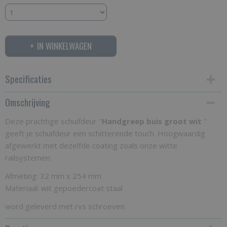
IN WINKELWAGEN
Specificaties
Omschrijving
Bruto gewicht
1,00 Kg
Deze prachtige schuifdeur ''
Handgreep buis groot wit
''
geeft je schuifdeur een schitterende touch. Hoogwaardig
afgewerkt met dezelfde coating zoals onze witte
railsystemen.
Afmeting: 32 mm x 254 mm
Materiaal: wit gepoedercoat staal
word geleverd met rvs schroeven