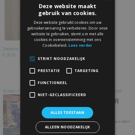
Deze website maakt
gebruik van cookies.
Deze website gebruikt cookies om uw
gebruikerservaring te verbeteren. Door onze
website te gebruiken, stemt u in met alle
cookies in overeenstemming met ons
Cookiebeleid.
Lees verder
Zwarte Buisgreep Dubbel 300mm
€ 36,45
STRIKT NOODZAKELIJK
PRESTATIE
TARGETING
FUNCTIONEEL
https://www.schuifdeur-totaal.nl/bekend-van-tv.html
NIET-GECLASSIFICEERD
ALLES TOESTAAN
ALLEEN NOODZAKELIJK