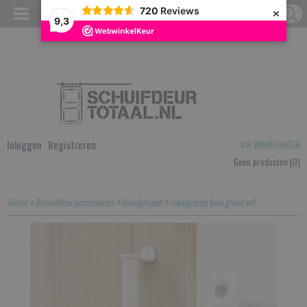
×
720
Reviews
9,3
Inloggen
Registreren
UW WINKELWAGEN
Geen producten
(0)
Home
>
Schuifdeur accessoires
>
Handgrepen
>
Handgreep buis groot wit