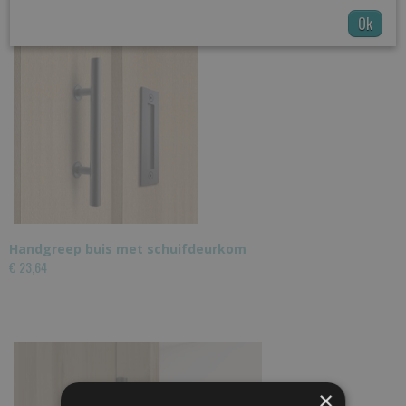
Ok
Handgreep buis met schuifdeurkom
€ 23,64
×